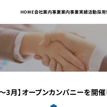
HOME
会社案内
事業案内
事業実績
活動
採用
月～3月】オープンカンパニーを開催