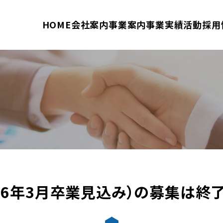
HOME
会社案内
事業案内
事業実績
活動
採用
26年3月卒業見込み）の募集は終